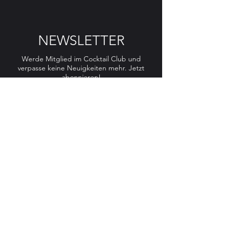
NEWSLETTER
Werde Mitglied im Cocktail Club und
verpasse keine Neuigkeiten mehr. Jetzt
abonnieren!
E-Mail Adresse
Ich habe die Datenschutzerklärung zur
Kenntnis genommen.
Datenschutz
Absenden
AGB'S
DATENSCHUTZ
IMPRESSUM
COOKIES
La Storia | Hauptstraße 37 | 74354 Besigheim |
info@lastoria-
besigheim.de