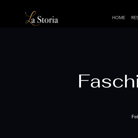
HOME
RE
Faschi
Fei