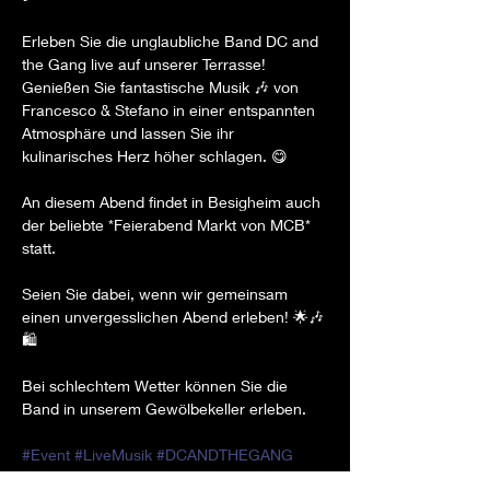
Erleben Sie die unglaubliche Band DC and 
the Gang live auf unserer Terrasse! 
Genießen Sie fantastische Musik 🎶 von 
Francesco & Stefano in einer entspannten 
Atmosphäre und lassen Sie ihr 
kulinarisches Herz höher schlagen. 😋

An diesem Abend findet in Besigheim auch 
der beliebte *Feierabend Markt von MCB* 
statt.

Seien Sie dabei, wenn wir gemeinsam 
einen unvergesslichen Abend erleben! 🌟🎶
🛍️

Bei schlechtem Wetter können Sie die 
Band in unserem Gewölbekeller erleben.

#Event
#LiveMusik
#DCANDTHEGANG
#FeierabendMarkt
#4Juli
#Terrasse