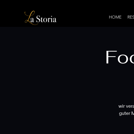
HOME
RE
Foo
wir ver
guter 