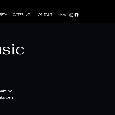
RETA
CATERING
KONTAKT
More
usic
nsam bei
nks den