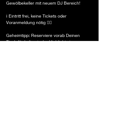
Gewölbekeller mit neuem DJ Bereich!

ℹ️ Eintritt frei, keine Tickets oder 
Voranmeldung nötig 👌🏻

Geheimtipp: Reserviere vorab Deinen 
Tisch für kulinarische Highlights im 
Restaurant eine Ebene höher. 🍽️

Wir freuen uns auf Dich! 🍹🔊

#LaStoriaBesigheim
#ElectronicMusic
#CocktailParty
#Besigheim
#event
#mixology
#cocktails
#cocktailbar
#gewölbekeller
#newarea
Diese Veranstaltung teilen